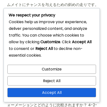
ムメイトにチャンスを与えるための斜めの走りです。
これらの要素が組み合わさることで、全体的なチーム
We respect your privacy
の流動性とピッチ上での効果が向上します。 Key
Cookies help us improve your experience,
sections in the article: Toggle 4-2-3-1フォーメー
deliver personalized content, and analyze
ションの主要な戦術要素は何ですか？ 4-2-3-1フォー
traffic. You can choose which cookies to
メーションにおける幅の理解 守備構造におけるコンパ
allow by clicking
Customize
. Click
Accept All
クトさの探求 戦術的柔軟性のための幅とコンパクトさ
to consent or
Reject All
to decline non-
のバランス 4-2-3-1フォーメーションにおける横の動
essential cookies.
きはどのように機能しますか？ チームの形を維持する
ための横の動きの役割 効果的な横の動きの戦略の例
Customize
攻撃プレーにおける横の動きの影響 4-2-3-1フォーメ
ーションにおける斜めの走りの重要性は何ですか？ 斜
Reject All
めの走りによるスペースの創出 斜めの動きでディフェ
ンダーを混乱させる 試合における成功した斜めの走り
Accept All
のケーススタディ 4-2-3-1フォーメーションは他のフ
ォーメーションとどのように比較されますか？ 4-2-