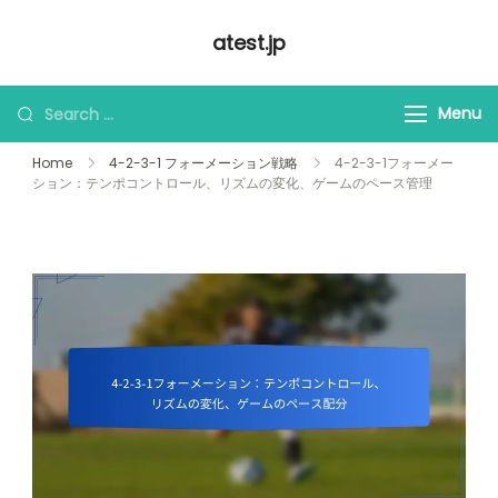
Skip
atest.jp
to
content
Looking
Menu
for
Home
4-2-3-1 フォーメーション戦略
4-2-3-1フォーメー
Something?
ション：テンポコントロール、リズムの変化、ゲームのペース管理