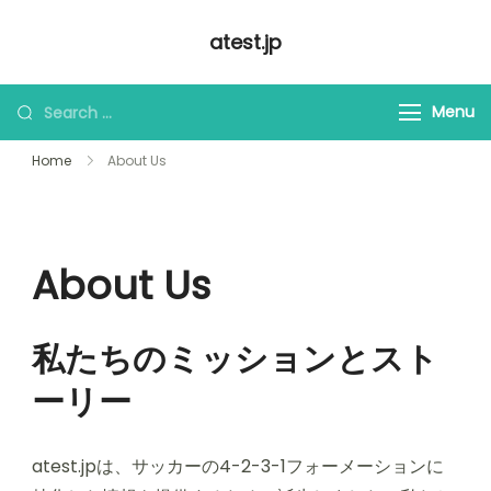
Skip
atest.jp
to
content
Looking
Menu
for
Home
About Us
Something?
About Us
私たちのミッションとスト
ーリー
atest.jpは、サッカーの4-2-3-1フォーメーションに